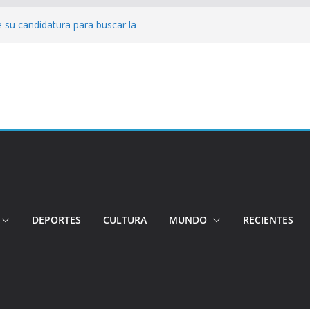
 su candidatura para buscar la
nductor por aplicación logró escapar de
e: Investigan crimen de un hombre en el
ia: Policía recuperó vehículos y
o centro de objetos robados
Tensión e incidentes marcaron la
nicidio
DEPORTES
CULTURA
MUNDO
RECIENTES