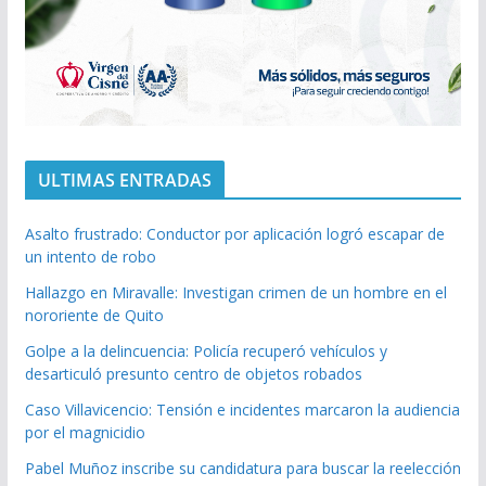
ULTIMAS ENTRADAS
Asalto frustrado: Conductor por aplicación logró escapar de
un intento de robo
Hallazgo en Miravalle: Investigan crimen de un hombre en el
nororiente de Quito
Golpe a la delincuencia: Policía recuperó vehículos y
desarticuló presunto centro de objetos robados
Caso Villavicencio: Tensión e incidentes marcaron la audiencia
por el magnicidio
Pabel Muñoz inscribe su candidatura para buscar la reelección