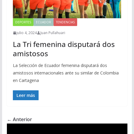
DEPORTES
ECUADOR
TENDENCIAS
julio 4, 2024
Juan Pullahuari
La Tri femenina disputará dos
amistosos
La Selección de Ecuador femenina disputará dos
amistosos internacionales ante su similar de Colombia
en Cartagena
Leer más
← Anterior