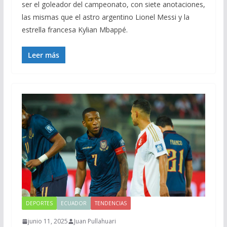
ser el goleador del campeonato, con siete anotaciones,
las mismas que el astro argentino Lionel Messi y la
estrella francesa Kylian Mbappé.
Leer más
DEPORTES
ECUADOR
TENDENCIAS
junio 11, 2025
Juan Pullahuari