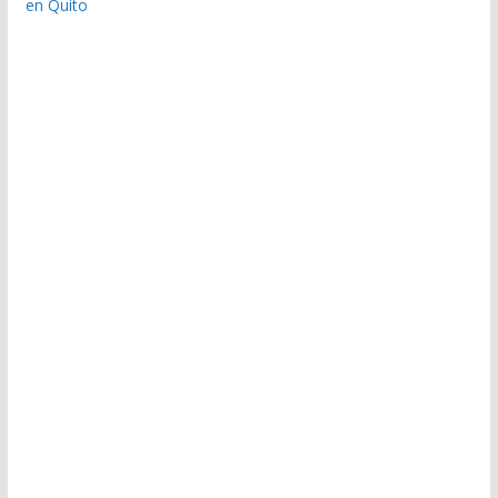
en Quito