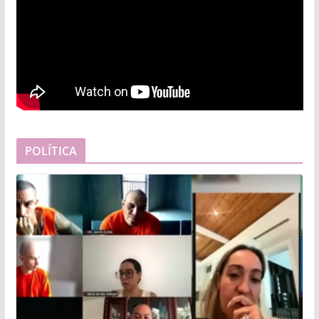
POLÍTICA