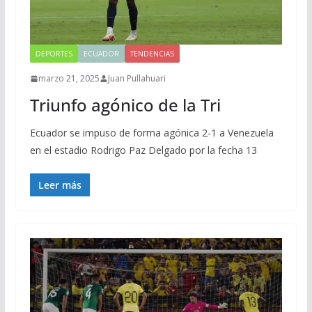
DEPORTES
ECUADOR
TENDENCIAS
marzo 21, 2025
Juan Pullahuari
Triunfo agónico de la Tri
Ecuador se impuso de forma agónica 2-1 a Venezuela
en el estadio Rodrigo Paz Delgado por la fecha 13
Leer más