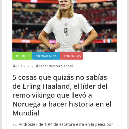
DEPORTES
INTERNACIONAL
TENDENCIAS
julio 7, 2026
redaccioncerolatitud
5 cosas que quizás no sabías
de Erling Haaland, el líder del
remo vikingo que llevó a
Noruega a hacer historia en el
Mundial
«El Androide» de 1,94 de estatura está en la pelea por