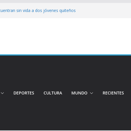
cuentran sin vida a dos jóvenes quiteños
erto López
jeres impulsa oportunidades y destaca el
a Ubidia
tos irregulares fueron incinerados para
 hogares ecuatorianos
iento: Quito reúne a líderes y
adulto mayor murió atropellado en el sur
DEPORTES
CULTURA
MUNDO
RECIENTES