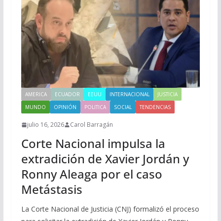
AMERICA
ECUADOR
EEUU
INTERNACIONAL
JUSTICIA
MUNDO
OPINIÓN
POLITICA
SOCIAL
TENDENCIAS
julio 16, 2026
Carol Barragán
Corte Nacional impulsa la
extradición de Xavier Jordán y
Ronny Aleaga por el caso
Metástasis
La Corte Nacional de Justicia (CNJ) formalizó el proceso