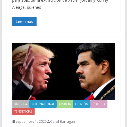
para solicitar la extradición de Xavier Jordán y Ronny
Aleaga, quienes
Leer más
AMERICA
INTERNACIONAL
JUSTICIA
OPINIÓN
POLITICA
TENDENCIAS
septiembre 1, 2025
Carol Barragán