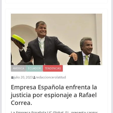
AMERICA
ECUADOR
TENDENCIAS
julio 20, 2023
redaccioncerolatitud
Empresa Española enfrenta la
justicia por espionaje a Rafael
Correa.
La Empresa Española UC Global, SL, presenta cargos