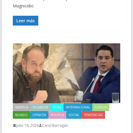
Magnicidio
Leer más
AMERICA
ECUADOR
EEUU
INTERNACIONAL
JUSTICIA
MUNDO
OPINIÓN
POLITICA
SOCIAL
TENDENCIAS
julio 16, 2026
Carol Barragán