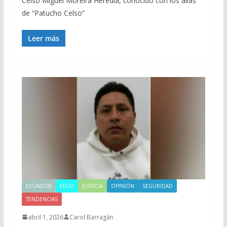
Celso Miguel Moreira Heredia, conocido con los alias
de “Patucho Celso”
Leer más
ECUADOR
EEUU
JUSTICIA
OPINIÓN
SEGURIDAD
TENDENCIAS
abril 1, 2026
Carol Barragán