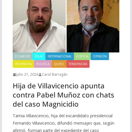
ECUADOR
EEUU
INTERNACIONAL
JUSTICIA
OPINIÓN
PICHINCHA
POLITICA
QUITO
TENDENCIAS
julio 21, 2026
Carol Barragán
Hija de Villavicencio apunta
contra Pabel Muñoz con chats
del caso Magnicidio
Tamia Villavicencio, hija del excandidato presidencial
Fernando Villavicencio, difundió mensajes que, según
afirmó, forman parte del expediente del caso