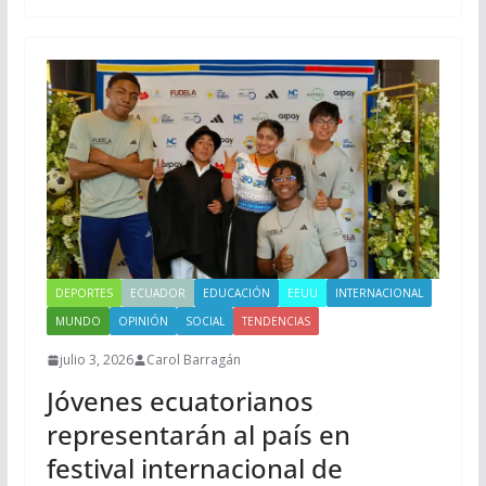
DEPORTES
ECUADOR
EDUCACIÓN
EEUU
INTERNACIONAL
MUNDO
OPINIÓN
SOCIAL
TENDENCIAS
julio 3, 2026
Carol Barragán
Jóvenes ecuatorianos
representarán al país en
festival internacional de