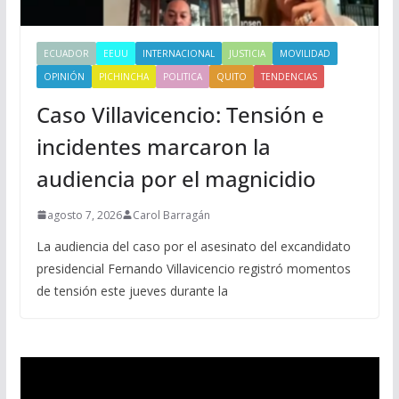
ECUADOR
EEUU
INTERNACIONAL
JUSTICIA
MOVILIDAD
OPINIÓN
PICHINCHA
POLITICA
QUITO
TENDENCIAS
Caso Villavicencio: Tensión e
incidentes marcaron la
audiencia por el magnicidio
agosto 7, 2026
Carol Barragán
La audiencia del caso por el asesinato del excandidato
presidencial Fernando Villavicencio registró momentos
de tensión este jueves durante la