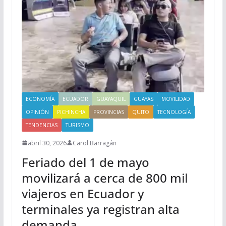
ECONOMÍA
ECUADOR
GUAYAQUIL
GUAYAS
MOVILIDAD
OPINIÓN
PICHINCHA
PROVINCIAS
QUITO
TECNOLOGÍA
TENDENCIAS
TURISMO
abril 30, 2026
Carol Barragán
Feriado del 1 de mayo
movilizará a cerca de 800 mil
viajeros en Ecuador y
terminales ya registran alta
demanda