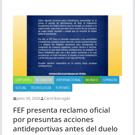
DEPORTES
ECUADOR
INTERNACIONAL
MUNDO
OPINIÓN
SOCIAL
TECNOLOGÍA
TURISMO
junio 30, 2026
Carol Barragán
FEF presenta reclamo oficial
por presuntas acciones
antideportivas antes del duelo