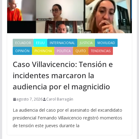
ECUADOR
EEUU
INTERNACIONAL
JUSTICIA
MOVILIDAD
OPINIÓN
PICHINCHA
POLITICA
QUITO
TENDENCIAS
Caso Villavicencio: Tensión e
incidentes marcaron la
audiencia por el magnicidio
agosto 7, 2026
Carol Barragán
La audiencia del caso por el asesinato del excandidato
presidencial Fernando Villavicencio registró momentos
de tensión este jueves durante la