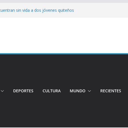
cuentran sin vida a dos jóvenes quiteños
erto López
jeres impulsa oportunidades y destaca el
a Ubidia
tos irregulares fueron incinerados para
 hogares ecuatorianos
iento: Quito reúne a líderes y
adulto mayor murió atropellado en el sur
DEPORTES
CULTURA
MUNDO
RECIENTES