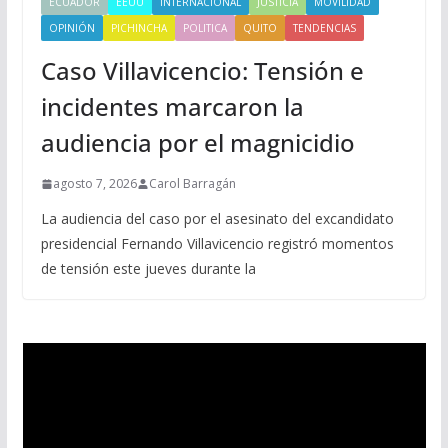
ECUADOR
EEUU
INTERNACIONAL
JUSTICIA
MOVILIDAD
OPINIÓN
PICHINCHA
POLITICA
QUITO
TENDENCIAS
Caso Villavicencio: Tensión e
incidentes marcaron la
audiencia por el magnicidio
agosto 7, 2026
Carol Barragán
La audiencia del caso por el asesinato del excandidato
presidencial Fernando Villavicencio registró momentos
de tensión este jueves durante la