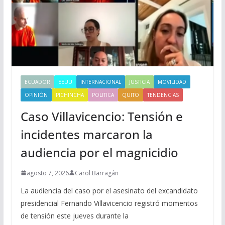
ECUADOR
EEUU
INTERNACIONAL
JUSTICIA
MOVILIDAD
OPINIÓN
PICHINCHA
POLITICA
QUITO
TENDENCIAS
Caso Villavicencio: Tensión e
incidentes marcaron la
audiencia por el magnicidio
agosto 7, 2026
Carol Barragán
La audiencia del caso por el asesinato del excandidato
presidencial Fernando Villavicencio registró momentos
de tensión este jueves durante la