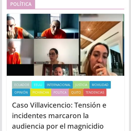
POLÍTICA
ECUADOR
EEUU
INTERNACIONAL
JUSTICIA
MOVILIDAD
OPINIÓN
PICHINCHA
POLITICA
QUITO
TENDENCIAS
Caso Villavicencio: Tensión e
incidentes marcaron la
audiencia por el magnicidio