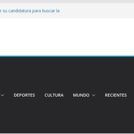
 su candidatura para buscar la
nductor por aplicación logró escapar de
e: Investigan crimen de un hombre en el
ia: Policía recuperó vehículos y
o centro de objetos robados
Tensión e incidentes marcaron la
nicidio
DEPORTES
CULTURA
MUNDO
RECIENTES