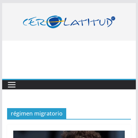
Saltar
al
contenido
régimen migratorio