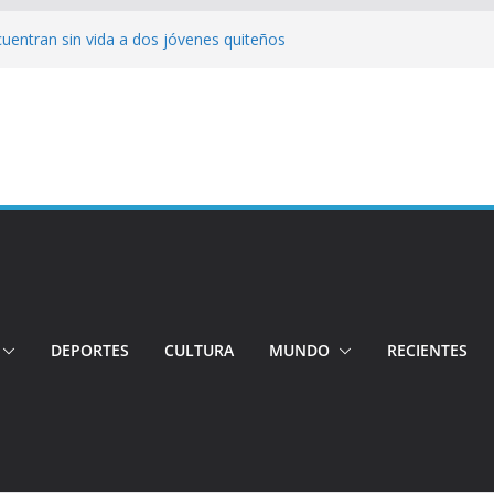
cuentran sin vida a dos jóvenes quiteños
erto López
jeres impulsa oportunidades y destaca el
a Ubidia
tos irregulares fueron incinerados para
 hogares ecuatorianos
iento: Quito reúne a líderes y
adulto mayor murió atropellado en el sur
DEPORTES
CULTURA
MUNDO
RECIENTES