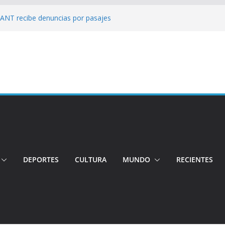
: ANT recibe denuncias por pasajes
!: Hospital de Calderón desmiente
ios
s!: Dos jóvenes quiteños desaparecen
: Ministro inspecciona centros médicos en
tos irregulares fueron detectados en el
, en Quito
DEPORTES
CULTURA
MUNDO
RECIENTES