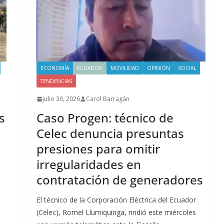
ECONOMÍA
ECUADOR
MOVILIDAD
OPINIÓN
SOCIAL
TENDENCIAS
julio 30, 2026
Carol Barragán
s
Caso Progen: técnico de
Celec denuncia presuntas
presiones para omitir
irregularidades en
contratación de generadores
El técnico de la Corporación Eléctrica del Ecuador
(Celec), Romel Llumiquinga, rindió este miércoles