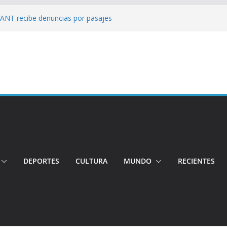
: ANT recibe denuncias por pasajes
!: Hospital de Calderón desmiente
ios
s!: Dos jóvenes quiteños desaparecen
: Ministro inspecciona centros médicos en
tos irregulares fueron detectados en el
, en Quito
DEPORTES
CULTURA
MUNDO
RECIENTES