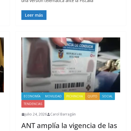
una versión telemática ante la Fiscalía
Leer más
ECONOMÍA
MOVILIDAD
PICHINCHA
QUITO
SOCIAL
TENDENCIAS
julio 24, 2026
Carol Barragán
ANT amplía la vigencia de las