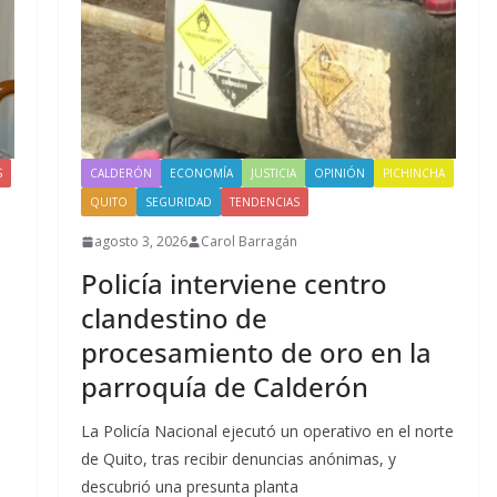
S
CALDERÓN
ECONOMÍA
JUSTICIA
OPINIÓN
PICHINCHA
QUITO
SEGURIDAD
TENDENCIAS
agosto 3, 2026
Carol Barragán
Policía interviene centro
clandestino de
procesamiento de oro en la
parroquía de Calderón
La Policía Nacional ejecutó un operativo en el norte
de Quito, tras recibir denuncias anónimas, y
descubrió una presunta planta