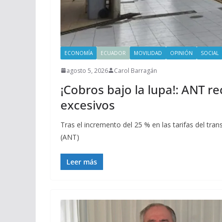
ECONOMÍA
ECUADOR
MOVILIDAD
OPINIÓN
SOCIAL
agosto 5, 2026
Carol Barragán
¡Cobros bajo la lupa!: ANT r
excesivos
Tras el incremento del 25 % en las tarifas del tran
(ANT)
Leer más