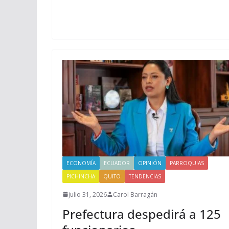
ECONOMÍA
ECUADOR
OPINIÓN
PARROQUIAS
PICHINCHA
QUITO
TENDENCIAS
julio 31, 2026
Carol Barragán
Prefectura despedirá a 125