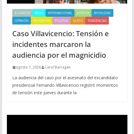
ECUADOR
EEUU
INTERNACIONAL
JUSTICIA
MOVILIDAD
OPINIÓN
PICHINCHA
POLITICA
QUITO
TENDENCIAS
Caso Villavicencio: Tensión e
incidentes marcaron la
audiencia por el magnicidio
agosto 7, 2026
Carol Barragán
La audiencia del caso por el asesinato del excandidato
presidencial Fernando Villavicencio registró momentos
de tensión este jueves durante la