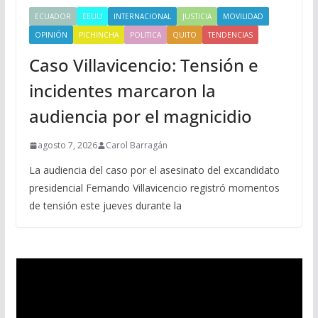
ECUADOR
EEUU
INTERNACIONAL
JUSTICIA
MOVILIDAD
OPINIÓN
PICHINCHA
POLITICA
QUITO
TENDENCIAS
Caso Villavicencio: Tensión e
incidentes marcaron la
audiencia por el magnicidio
agosto 7, 2026
Carol Barragán
La audiencia del caso por el asesinato del excandidato
presidencial Fernando Villavicencio registró momentos
de tensión este jueves durante la