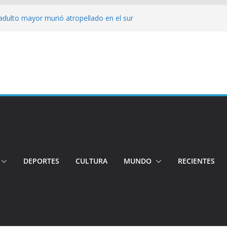
adulto mayor murió atropellado en el sur
ó su candidatura a la Alcaldía de Quito
 organizaciones
jeres impulsa oportunidades y destaca el
a Ubidia
tos irregulares fueron incinerados para
 hogares ecuatorianos
iento: Quito reúne a líderes y
DEPORTES
CULTURA
MUNDO
RECIENTES