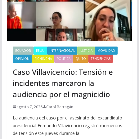
ECUADOR
EEUU
INTERNACIONAL
JUSTICIA
MOVILIDAD
OPINIÓN
PICHINCHA
POLITICA
QUITO
TENDENCIAS
Caso Villavicencio: Tensión e
incidentes marcaron la
audiencia por el magnicidio
agosto 7, 2026
Carol Barragán
La audiencia del caso por el asesinato del excandidato
presidencial Fernando Villavicencio registró momentos
de tensión este jueves durante la