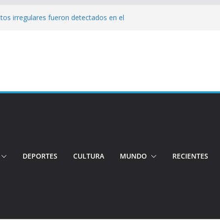
tos irregulares fueron detectados en el
, en Quito
: ANT recibe denuncias por pasajes
!: Hospital de Calderón desmiente
ios
s!: Dos jóvenes quiteños desaparecen
: Ministro inspecciona centros médicos en
DEPORTES
CULTURA
MUNDO
RECIENTES