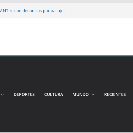
: ANT recibe denuncias por pasajes
!: Hospital de Calderón desmiente
ios
s!: Dos jóvenes quiteños desaparecen
: Ministro inspecciona centros médicos en
tos irregulares fueron detectados en el
, en Quito
DEPORTES
CULTURA
MUNDO
RECIENTES