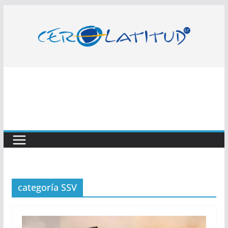
Saltar
al
contenido
categoría SSV