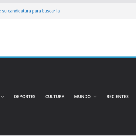
 su candidatura para buscar la
nductor por aplicación logró escapar de
e: Investigan crimen de un hombre en el
ia: Policía recuperó vehículos y
o centro de objetos robados
Tensión e incidentes marcaron la
nicidio
DEPORTES
CULTURA
MUNDO
RECIENTES