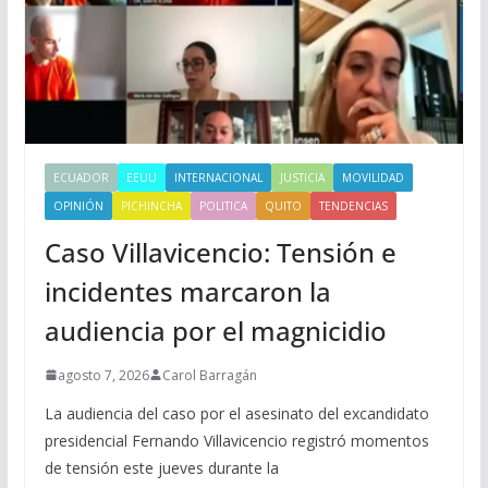
ECUADOR
EEUU
INTERNACIONAL
JUSTICIA
MOVILIDAD
OPINIÓN
PICHINCHA
POLITICA
QUITO
TENDENCIAS
Caso Villavicencio: Tensión e
incidentes marcaron la
audiencia por el magnicidio
agosto 7, 2026
Carol Barragán
La audiencia del caso por el asesinato del excandidato
presidencial Fernando Villavicencio registró momentos
de tensión este jueves durante la