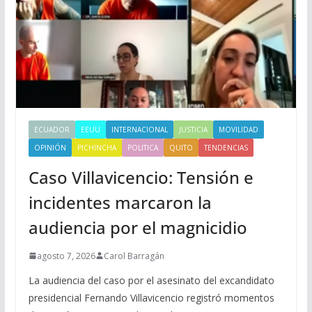
ECUADOR
EEUU
INTERNACIONAL
JUSTICIA
MOVILIDAD
OPINIÓN
PICHINCHA
POLITICA
QUITO
TENDENCIAS
Caso Villavicencio: Tensión e
incidentes marcaron la
audiencia por el magnicidio
agosto 7, 2026
Carol Barragán
La audiencia del caso por el asesinato del excandidato
presidencial Fernando Villavicencio registró momentos