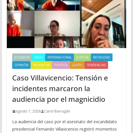
ECUADOR
EEUU
INTERNACIONAL
JUSTICIA
MOVILIDAD
OPINIÓN
PICHINCHA
POLITICA
QUITO
TENDENCIAS
Caso Villavicencio: Tensión e
incidentes marcaron la
audiencia por el magnicidio
agosto 7, 2026
Carol Barragán
La audiencia del caso por el asesinato del excandidato
presidencial Fernando Villavicencio registró momentos