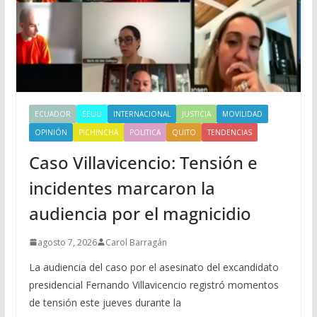
ECUADOR
EEUU
INTERNACIONAL
JUSTICIA
MOVILIDAD
OPINIÓN
PICHINCHA
POLITICA
QUITO
TENDENCIAS
Caso Villavicencio: Tensión e
incidentes marcaron la
audiencia por el magnicidio
agosto 7, 2026
Carol Barragán
La audiencia del caso por el asesinato del excandidato
presidencial Fernando Villavicencio registró momentos
de tensión este jueves durante la