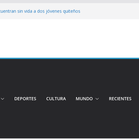
cuentran sin vida a dos jóvenes quiteños
erto López
jeres impulsa oportunidades y destaca el
a Ubidia
tos irregulares fueron incinerados para
 hogares ecuatorianos
iento: Quito reúne a líderes y
adulto mayor murió atropellado en el sur
DEPORTES
CULTURA
MUNDO
RECIENTES