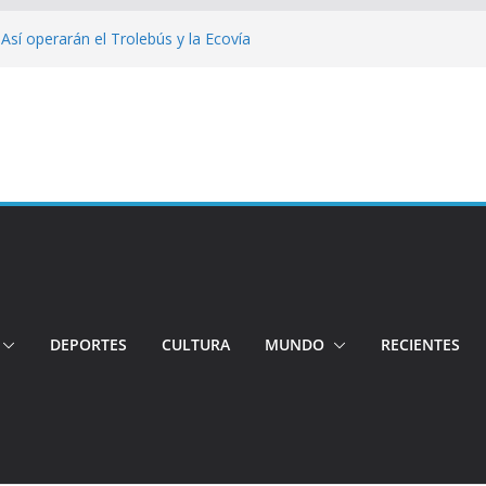
 Así operarán el Trolebús y la Ecovía
iento: Quito reúne a líderes y
adulto mayor murió atropellado en el sur
uentran sin vida a dos jóvenes quiteños
erto López
Cuatro aprehendidos tras intento de
DEPORTES
CULTURA
MUNDO
RECIENTES