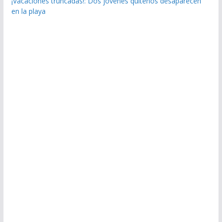
¡Vacaciones truncadas!: Dos jóvenes quiteños desaparecen
en la playa