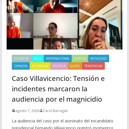
ECUADOR
EEUU
INTERNACIONAL
JUSTICIA
MOVILIDAD
OPINIÓN
PICHINCHA
POLITICA
QUITO
TENDENCIAS
Caso Villavicencio: Tensión e
incidentes marcaron la
audiencia por el magnicidio
agosto 7, 2026
Carol Barragán
La audiencia del caso por el asesinato del excandidato
presidencial Fernando Villavicencio registró momentos