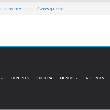
cuentran sin vida a dos jóvenes quiteños
erto López
jeres impulsa oportunidades y destaca el
a Ubidia
tos irregulares fueron incinerados para
 hogares ecuatorianos
iento: Quito reúne a líderes y
adulto mayor murió atropellado en el sur
DEPORTES
CULTURA
MUNDO
RECIENTES