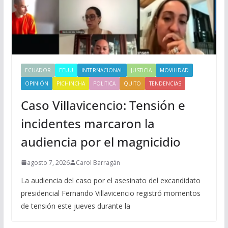
ECUADOR
EEUU
INTERNACIONAL
JUSTICIA
MOVILIDAD
OPINIÓN
PICHINCHA
POLITICA
QUITO
TENDENCIAS
Caso Villavicencio: Tensión e
incidentes marcaron la
audiencia por el magnicidio
agosto 7, 2026
Carol Barragán
La audiencia del caso por el asesinato del excandidato
presidencial Fernando Villavicencio registró momentos
de tensión este jueves durante la