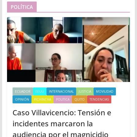
POLÍTICA
ECUADOR
EEUU
INTERNACIONAL
JUSTICIA
MOVILIDAD
OPINIÓN
PICHINCHA
POLITICA
QUITO
TENDENCIAS
Caso Villavicencio: Tensión e
incidentes marcaron la
audiencia por el magnicidio