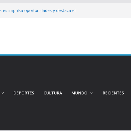
jeres impulsa oportunidades y destaca el
a Ubidia
Tensión e incidentes marcaron la
nicidio
 su candidatura para buscar la
ngo: Rehabilitación complica la movilidad
ó su candidatura a la Alcaldía de Quito
 organizaciones
DEPORTES
CULTURA
MUNDO
RECIENTES