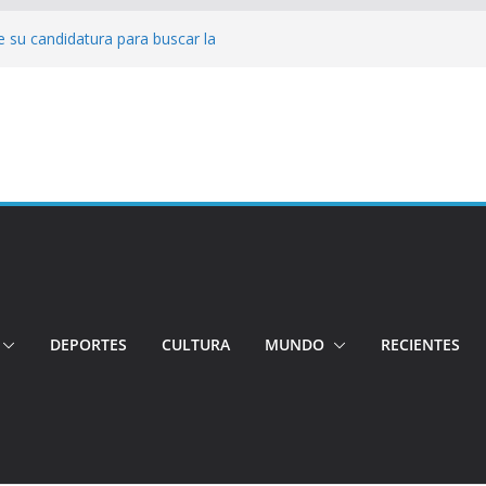
 su candidatura para buscar la
nductor por aplicación logró escapar de
e: Investigan crimen de un hombre en el
ia: Policía recuperó vehículos y
o centro de objetos robados
Tensión e incidentes marcaron la
nicidio
DEPORTES
CULTURA
MUNDO
RECIENTES