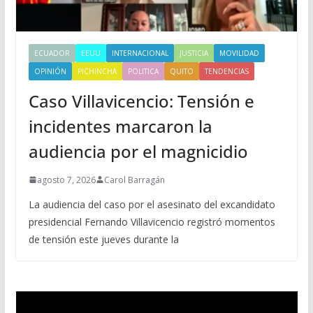
ECUADOR
EEUU
INTERNACIONAL
JUSTICIA
MOVILIDAD
OPINIÓN
PICHINCHA
POLITICA
QUITO
TENDENCIAS
Caso Villavicencio: Tensión e
incidentes marcaron la
audiencia por el magnicidio
agosto 7, 2026
Carol Barragán
La audiencia del caso por el asesinato del excandidato
presidencial Fernando Villavicencio registró momentos
de tensión este jueves durante la