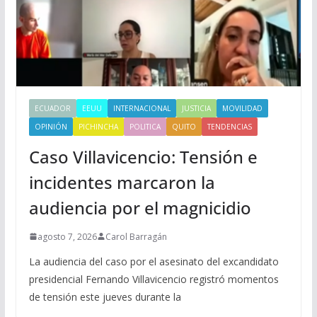
ECUADOR
EEUU
INTERNACIONAL
JUSTICIA
MOVILIDAD
OPINIÓN
PICHINCHA
POLITICA
QUITO
TENDENCIAS
Caso Villavicencio: Tensión e
incidentes marcaron la
audiencia por el magnicidio
agosto 7, 2026
Carol Barragán
La audiencia del caso por el asesinato del excandidato
presidencial Fernando Villavicencio registró momentos
de tensión este jueves durante la