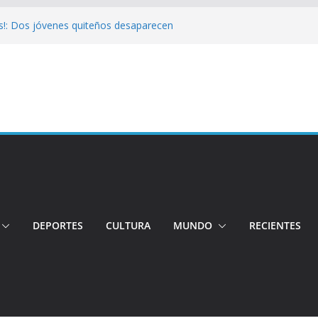
s!: Dos jóvenes quiteños desaparecen
Cuatro aprehendidos tras intento de
 Así operarán el Trolebús y la Ecovía
color!: Pichincha presenta la quinta edición
onal del Globo
!: Hospital de Calderón desmiente
ios
DEPORTES
CULTURA
MUNDO
RECIENTES