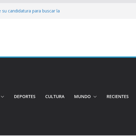
 su candidatura para buscar la
nductor por aplicación logró escapar de
e: Investigan crimen de un hombre en el
ia: Policía recuperó vehículos y
o centro de objetos robados
Tensión e incidentes marcaron la
nicidio
DEPORTES
CULTURA
MUNDO
RECIENTES