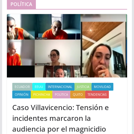
POLÍTICA
ECUADOR
EEUU
INTERNACIONAL
JUSTICIA
MOVILIDAD
OPINIÓN
PICHINCHA
POLITICA
QUITO
TENDENCIAS
Caso Villavicencio: Tensión e
incidentes marcaron la
audiencia por el magnicidio