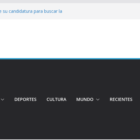
 su candidatura para buscar la
nductor por aplicación logró escapar de
e: Investigan crimen de un hombre en el
ia: Policía recuperó vehículos y
o centro de objetos robados
Tensión e incidentes marcaron la
nicidio
DEPORTES
CULTURA
MUNDO
RECIENTES