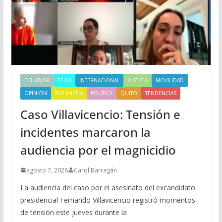
ECUADOR
EEUU
INTERNACIONAL
JUSTICIA
MOVILIDAD
OPINIÓN
PICHINCHA
POLITICA
QUITO
TENDENCIAS
Caso Villavicencio: Tensión e
incidentes marcaron la
audiencia por el magnicidio
agosto 7, 2026
Carol Barragán
La audiencia del caso por el asesinato del excandidato
presidencial Fernando Villavicencio registró momentos
de tensión este jueves durante la