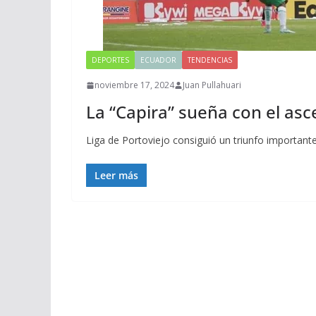
DEPORTES
ECUADOR
TENDENCIAS
noviembre 17, 2024
Juan Pullahuari
La “Capira” sueña con el asc
Liga de Portoviejo consiguió un triunfo important
Leer más