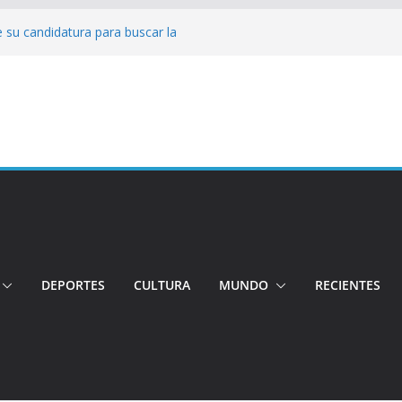
 su candidatura para buscar la
nductor por aplicación logró escapar de
e: Investigan crimen de un hombre en el
ia: Policía recuperó vehículos y
o centro de objetos robados
Tensión e incidentes marcaron la
nicidio
DEPORTES
CULTURA
MUNDO
RECIENTES