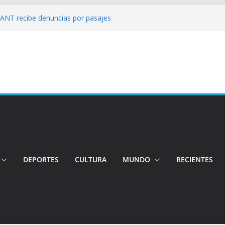
: ANT recibe denuncias por pasajes
!: Hospital de Calderón desmiente
ios
s!: Dos jóvenes quiteños desaparecen
: Ministro inspecciona centros médicos en
tos irregulares fueron detectados en el
, en Quito
DEPORTES
CULTURA
MUNDO
RECIENTES