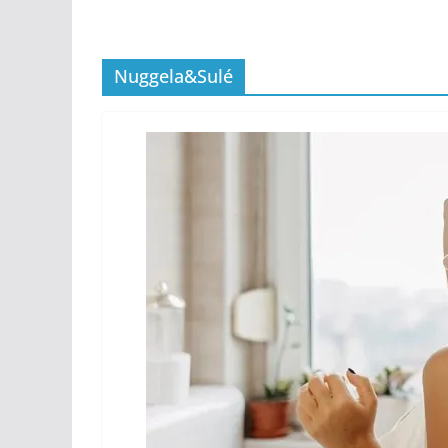
Nuggela&Sulé