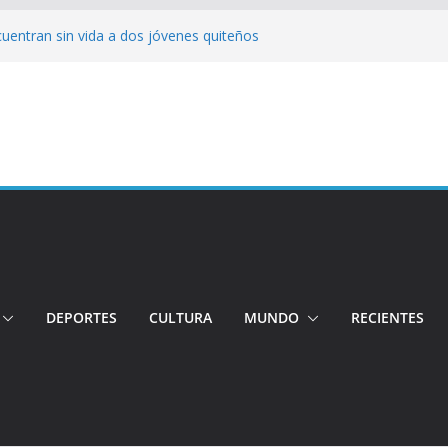
cuentran sin vida a dos jóvenes quiteños
erto López
jeres impulsa oportunidades y destaca el
a Ubidia
tos irregulares fueron incinerados para
 hogares ecuatorianos
iento: Quito reúne a líderes y
adulto mayor murió atropellado en el sur
DEPORTES
CULTURA
MUNDO
RECIENTES