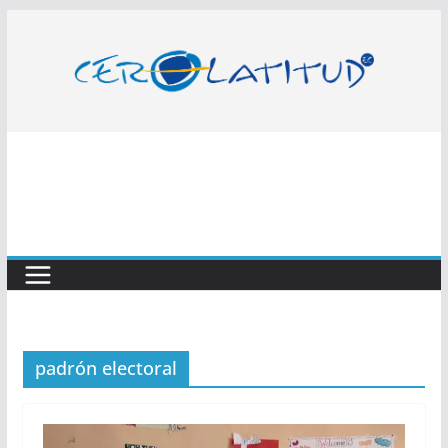
Saltar
al
contenido
padrón electoral