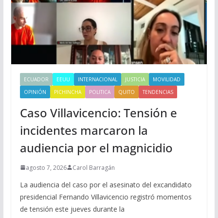
ECUADOR
EEUU
INTERNACIONAL
JUSTICIA
MOVILIDAD
OPINIÓN
PICHINCHA
POLITICA
QUITO
TENDENCIAS
Caso Villavicencio: Tensión e
incidentes marcaron la
audiencia por el magnicidio
agosto 7, 2026
Carol Barragán
La audiencia del caso por el asesinato del excandidato
presidencial Fernando Villavicencio registró momentos
de tensión este jueves durante la