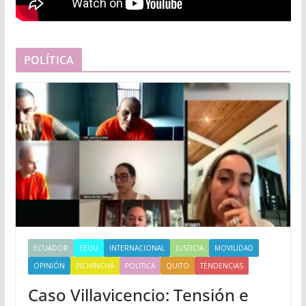
POLÍTICA
ECUADOR
EEUU
INTERNACIONAL
JUSTICIA
MOVILIDAD
OPINIÓN
PICHINCHA
POLITICA
QUITO
TENDENCIAS
Caso Villavicencio: Tensión e